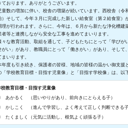
きております。ありがとうございます。
童数の増加に伴い、校舎の増築が続いています。西校舎（令和
始）そして、今年３月に完成した新しい給食室（第２給食室）
調理が行われます。さらに、今年は、６月から新たな浄化槽建
業者等と連携しながら安全な工事を進めてまいります。
々な教育活動、取組を通して、
子どもたちにとって「学びが
せがい」があり、教職員にとって「働きがい」があり、そして
てまいります。
年度も引き続き、保護者の皆様、地域の皆様の温かい御支援と
の「学校教育目標・目指す児童像」と「目指す学校像」は、以
学校教育目標・目指す児童像
〇 あかるく （思いやりがあり、前向きにとらえる子）
〇 かしこく （進んで学習し、よく考えて正しく判断できる
〇 たくましく（元気に活動し、根気よく頑張る子）