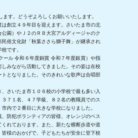
関
連
す
します。どうぞよろしくお願いいたします。
る
は創立４９年目を迎えます。さいたま市の北
メ
合公園）やＪ２のＲＢ大宮アルディージャのク
ニ
形民俗文化財「秋葉ささら獅子舞」が継承され
ュ
学校です。
ー
クール
令和６年度銅賞
令和７年度銀賞）や指
で
楽しみながら活動してきました。その姿は在校
す
ートとなりました。そのきれいな歌声は合唱部
、さいたま市１０６校の小学校で最も多い入
，３７１名、４７学級、８２名の教職員でのス
、市内で２番目に大きな学校になりました。
、防犯ボランティアの皆様、オレンジのベス
てくれております。また、新たな横断歩道や道
。皆様のおかげで、子どもたちが安全に登下校