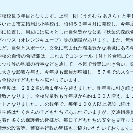
校校長３年目となります。上村 朗（うえむら
あきら）と申
いたま市立指扇北小学校は、昭和５３年４月に開校し、今年度
部に位置し、周辺には広々とした自然豊かな公園（秋葉の森総
ブハウス（オレンジキューブ）等の施設があります。また、無
など、自然とスポーツ、文化に恵まれた環境豊かな地域にある
校の自慢の合唱部は、これまでコンクール（ＮＨＫ合唱コン
まつり等の地域の行事などを通して、本気で音楽に向き合い、
に大きな影響を与え、今年度も部員が増加し、５７名でのスタ
ら全校の子どもたちへ広がっています。
年度は、２８２名の新１年生を迎えました。昨年度に引き続き
者数となります。全校児童数も昨年度から約１３０人増え、１
ートとなりました。この数年で、毎年１００人以上増加し続け
学路はたくさんの子どもたちであふれていますが、交通指導員
を着た多くの保護者の皆様が、毎日子どもたちの安全を見守っ
標示の設置等、警察や行政の皆様もご協力いただいております