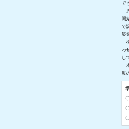
で
児
開
で
築
様
わ
し
本
度