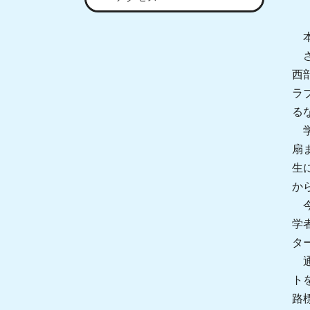
本
さ
西
ラ
る
学
扇
生
か
今
学
タ
通
ト
路