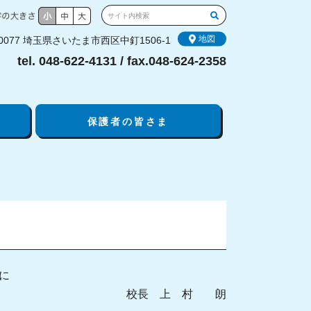
地図
-0077 埼玉県さいたま市西区中釘1506-1
tel. 048-622-4131 / fax.048-624-2358
保護者の皆さま
現
こ
こ
在
こ
こ
位
か
か
置
ら
ら
本
こ
文
の
で
ペ
す
ー
に
ジ
校長 上 村 朗
に