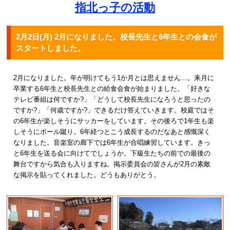
指北っ子の活動
2月2日(月) 2月になりました。校長先生と6年生との会食が
スタートしました。
2月になりました。年が明けてもう1か月とは思えません…。来月に
卒業する6年生と校長先生との給食会食が始まりました。「好きな
テレビ番組は何ですか?」「どうして校長先生になろうと思ったの
ですか?」「何歳ですか?」できるだけ答えていきます。校庭ではそ
の6年生が楽しそうにサッカーをしています。その後ろで1年生も楽
しそうにボール蹴り。6年経つとこう成長するのだなあと感慨深く
なりました。音楽室の廊下では6年生が合唱練習しています。きっ
と6年生を送る会に向けてでしょうか。下級生たちの前での最後の
舞台ですから気合も入りますね。掲示委員会の皆さんが2月の素敵
な掲示を貼ってくれました。どうもありがとう。