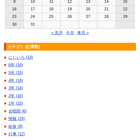
9
10
11
12
13
14
15
16
17
18
19
20
21
22
23
24
25
26
27
28
29
30
31
« 先月
今月
来月 »
カテゴリ (記事数)
にじいろ (14)
■
6年 (16)
■
5年 (15)
■
4年 (14)
■
3年 (14)
■
2年 (16)
■
1年 (15)
■
合唱部 (6)
■
情報 (24)
■
給食 (8)
■
行事 (12)
■