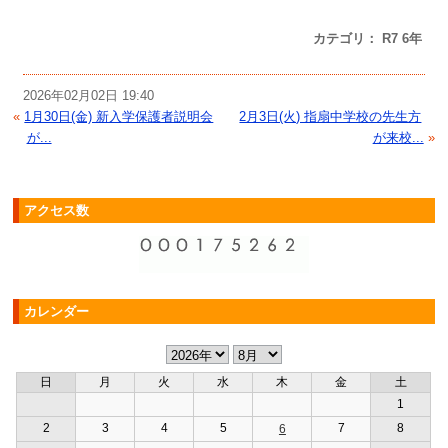
カテゴリ： R7 6年
2026年02月02日 19:40
«
1月30日(金) 新入学保護者説明会
2月3日(火) 指扇中学校の先生方
が...
が来校...
»
アクセス数
カレンダー
日
月
火
水
木
金
土
1
2
3
4
5
7
8
6