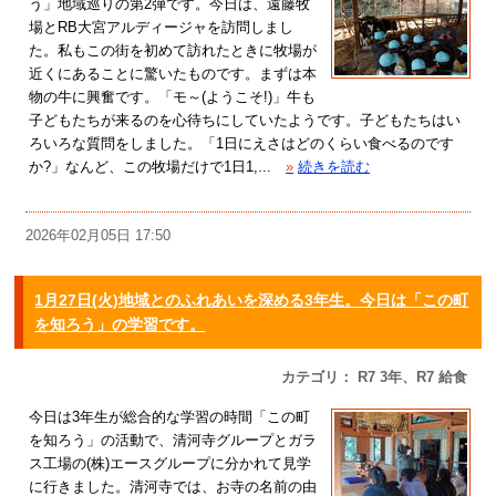
う」地域巡りの第2弾です。今日は、遠藤牧
場とRB大宮アルディージャを訪問しまし
た。私もこの街を初めて訪れたときに牧場が
近くにあることに驚いたものです。まずは本
物の牛に興奮です。「モ～(ようこそ!)」牛も
子どもたちが来るのを心待ちにしていたようです。子どもたちはい
ろいろな質問をしました。「1日にえさはどのくらい食べるのです
か?」なんど、この牧場だけで1日1,...
»
続きを読む
2026年02月05日 17:50
1月27日(火)地域とのふれあいを深める3年生。今日は「この町
を知ろう」の学習です。
カテゴリ： R7 3年、R7 給食
今日は3年生が総合的な学習の時間「この町
を知ろう」の活動で、清河寺グループとガラ
ス工場の(株)エースグループに分かれて見学
に行きました。清河寺では、お寺の名前の由