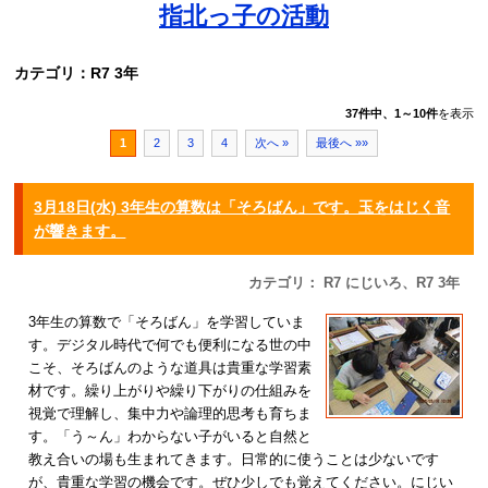
指北っ子の活動
カテゴリ：R7 3年
37件中、1～10件
を表示
1
2
3
4
次へ »
最後へ »»
3月18日(水) 3年生の算数は「そろばん」です。玉をはじく音
が響きます。
カテゴリ： R7 にじいろ、R7 3年
3年生の算数で「そろばん」を学習していま
す。デジタル時代で何でも便利になる世の中
こそ、そろばんのような道具は貴重な学習素
材です。繰り上がりや繰り下がりの仕組みを
視覚で理解し、集中力や論理的思考も育ちま
す。「う～ん」わからない子がいると自然と
教え合いの場も生まれてきます。日常的に使うことは少ないです
が、貴重な学習の機会です。ぜひ少しでも覚えてください。にじい