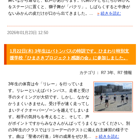
舞いながら通ると、歓声があがります。代表の子どもたちがみかん
をステージに置くと、獅子舞が「パクリ」。しばらくすると中身が
ないみかんの皮だけが口から出てきました。...
»
続きを読む
2026年01月23日 12:50
1月22日(木) 3年生はバトンパスの特訓です。ひまわり特別支
援学校「ひまさきプロジェクト感謝の会」に参加しました。
カテゴリ： R7 3年、R7 情報
3年生の体育は今「リレー」を行っていま
す。リレーといえばバトンパス。走者と受け
手のタイミングが大切です。しかし、なかな
かうまくいきません。受け手が速く走ってし
まいテイクオーバーゾーンを越えてしまいま
す。相手の気持ちを考えること、そして、声
がポイントですからみなさんがんばってうまくなってください。別
の3年生のクラスではリコーデーのテストに備え自主練習の様子で
す。曲は「聖者の行進」1年の成果をぜひ見...
»
続きを読む