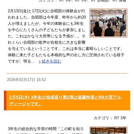
カテゴリ： R7 3年、R7 1年、R7 合唱部、R7 情報
2月13日(金)と17日(火)に合唱部の体験会が行
われました。合唱部は今年度、昨年から約20
人が増えましたが、今年の体験会にも3年生
を中心にたくさんの子どもたちが参加しまし
た。これはかなり大所帯になる予感が…。そ
れくらい合唱部の歌声が在校生に大きな影響
を与えているということです。これは本当に素晴らしいことです。
体験に来た子どもたちも本格的な声の出し方に圧倒されている様子
ですが、明る...
»
続きを読む
2026年02月17日 16:52
2月5日(木) 3年生の地域巡り第2弾は遠藤牧場とRB大宮アル
ディージャです。
カテゴリ： R7 3年
3年生の総合的な学習の時間「この町を知ろ