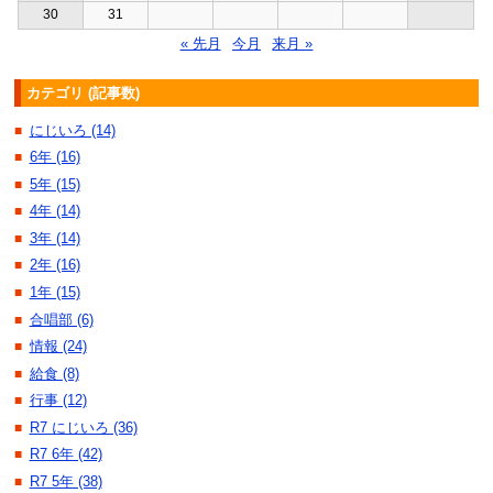
30
31
« 先月
今月
来月 »
カテゴリ (記事数)
にじいろ (14)
■
6年 (16)
■
5年 (15)
■
4年 (14)
■
3年 (14)
■
2年 (16)
■
1年 (15)
■
合唱部 (6)
■
情報 (24)
■
給食 (8)
■
行事 (12)
■
R7 にじいろ (36)
■
R7 6年 (42)
■
R7 5年 (38)
■