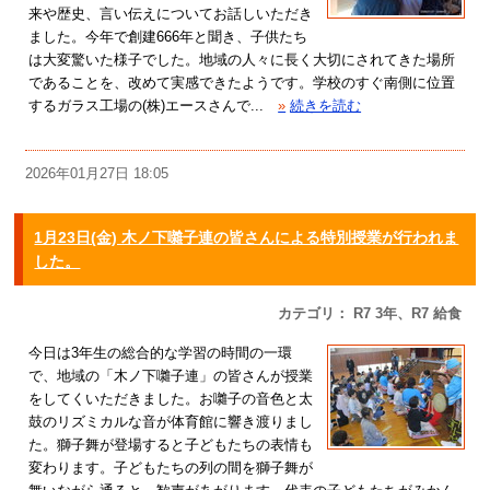
来や歴史、言い伝えについてお話しいただき
ました。今年で創建666年と聞き、子供たち
は大変驚いた様子でした。地域の人々に長く大切にされてきた場所
であることを、改めて実感できたようです。学校のすぐ南側に位置
するガラス工場の(株)エースさんで...
»
続きを読む
2026年01月27日 18:05
1月23日(金) 木ノ下囃子連の皆さんによる特別授業が行われま
した。
カテゴリ： R7 3年、R7 給食
今日は3年生の総合的な学習の時間の一環
で、地域の「木ノ下囃子連」の皆さんが授業
をしてくいただきました。お囃子の音色と太
鼓のリズミカルな音が体育館に響き渡りまし
た。獅子舞が登場すると子どもたちの表情も
変わります。子どもたちの列の間を獅子舞が