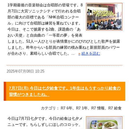
1学期最後の音楽朝会は合唱部の登場です。8
月7日に大宮ソニックシティで行われる合唱
部の最大の目標である「NHK合唱コンクー
ル」に向けて合唱部は練習を重ねています。
今日は、そこで披露する2曲、課題曲の「あ
おい天使」と自由曲の「一等星の夢」を発表
しました。51人一人ひとりが表情豊かにのびのびとした歌声を披露
しました。昨年からいる部員の練習の積み重ねと新規部員のパワー
が合わさり、素晴らしい合唱でした。...
»
続きを読む
2025年07月08日 10:25
7月7日(月) 今日は七夕給食です。1年生はもうすっかり給食の
習慣がつきましたね。
カテゴリ： R7 6年、R7 1年、R7 情報、R7 給食
今日は7月7日七夕です。今日の給食は七夕メ
ニューです。ちらしずしにほしのコロッケ、