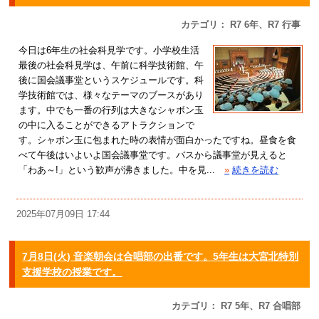
カテゴリ： R7 6年、R7 行事
今日は6年生の社会科見学です。小学校生活
最後の社会科見学は、午前に科学技術館、午
後に国会議事堂というスケジュールです。科
学技術館では、様々なテーマのブースがあり
ます。中でも一番の行列は大きなシャボン玉
の中に入ることができるアトラクションで
す。シャボン玉に包まれた時の表情が面白かったですね。昼食を食
べて午後はいよいよ国会議事堂です。バスから議事堂が見えると
「わあ～!」という歓声が沸きました。中を見...
»
続きを読む
2025年07月09日 17:44
7月8日(火) 音楽朝会は合唱部の出番です。5年生は大宮北特別
支援学校の授業です。
カテゴリ： R7 5年、R7 合唱部