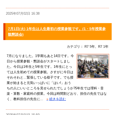
2025年07月02日 16:38
7月1日(火) 1年生は人生最初の授業参観です。(1・5年授業参
観懇談会)
カテゴリ： R7 5年、R7 1年
7月になりました。1学期もあと14日です。今
日から授業参観・懇談会がスタートしまし
た。今日は1年生と5年生です。1年生にとっ
ては人生初めての授業参観。さすがに今日は
そわそわと…緊張している様子です。でも授
業が始まると元気いっぱいに「はい!」おう
ちの人にいいところを見せられたでしょうか?5年生では理科・音
楽・算数・家庭科の授業。今回は時間割どおり、担任の先生ではな
く、教科担任の先生に...
»
続きを読む
2025年07月01日 15:50