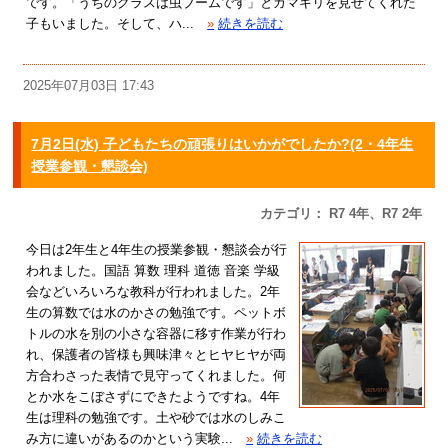
です。「うちのクラスは虫ブームです」とカマキリを見せてくれた
子もいました。そして、ハ...
»
続きを読む
2025年07月03日 17:43
7月2日(水) 子どもたちの頑張りはいかがでしたか?(2・4年生
授業参観・懇談会)
カテゴリ： R7 4年、R7 2年
今日は2年生と4年生の授業参観・懇談会が行
われました。国語 算数 理科 道徳 音楽 学級
会などいろいろな教科が行われました。2年
生の算数では水のかさの勉強です。ペットボ
トルの水を別の小さな容器に移す作業が行わ
れ、保護者の皆様も興味津々とヒヤヒヤが両
方合わさった表情で見守ってくれました。何
とか水をこぼさずにできたようですね。4年
生は理科の勉強です。土や砂では水のしみこ
み方に違いがあるのかという実験...
»
続きを読む