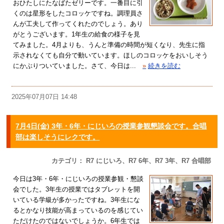
おひたしにたなばたゼリーです。一番目に引
くのは星形をしたコロッケですね。調理員さ
んが工夫して作ってくれたのでしょう。あり
がとうございます。1年生の給食の様子を見
てみました。4月よりも、うんと準備の時間が短くなり、先生に指
示されなくても自分で動いています。ほしのコロッケをおいしそう
にかぶりついていました。さて、今日は...
»
続きを読む
2025年07月07日 14:48
7月4日(金) 3年・6年・にじいろの授業参観懇談会です。合唱
部は楽しそうにレクです。
カテゴリ： R7 にじいろ、R7 6年、R7 3年、R7 合唱部
今日は3年・6年・にじいろの授業参観・懇談
会でした。3年生の授業ではタブレットを開
いている学級が多かったですね。3年生にな
るとかなり技能が高まっているのを感じてい
ただけたのではないでしょうか。6年生では