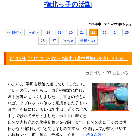
指北っ子の活動
276件中、211～220件
を表示
«« 最初へ
« 前へ
18
19
20
21
22
23
24
25
26
27
次へ »
最後へ »»
7月14日(月) にじいろの1・2年生は暑中見舞いを出しました。
カテゴリ： R7 にじいろ
いよいよ1学期も最後の週になりました。に
じいろの子どもたちは、自分や家族に向けた
暑中見舞いをつくりました。手書きの子もい
れば、タブレットを使って完成させた子もい
ます。今日にじいろ1・2年生は、近くのポス
トまで歩いて出かけました。ポストに着くと
自分や家族宛のの暑中見舞いを投函します。自分の家に届くのは明
日かな?明後日かな?とても楽しみですね。今週は天気が変わりやす
い模様です。雨、暑さ、予報をよく見...
»
続きを読む