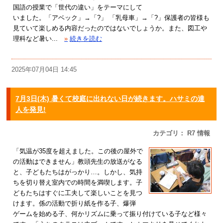
国語の授業で「世代の違い」をテーマにして
いました。「アベック」→「?」 「乳母車」→「?」保護者の皆様も
見ていて楽しめる内容だったのではないでしょうか。また、図工や
理科など暑い...
»
続きを読む
2025年07月04日 14:45
7月3日(木) 暑くて校庭に出れない日が続きます。ハサミの達
人を発見!
カテゴリ： R7 情報
「気温が35度を超えました。この後の屋外で
の活動はできません」教頭先生の放送がなる
と、子どもたちはがっかり…。しかし、気持
ちを切り替え室内での時間を満喫します。子
どもたちはすぐに工夫して楽しいことを見つ
けます。係の活動で折り紙を作る子、爆弾
ゲームを始める子、何かリズムに乗って振り付けている子など様々