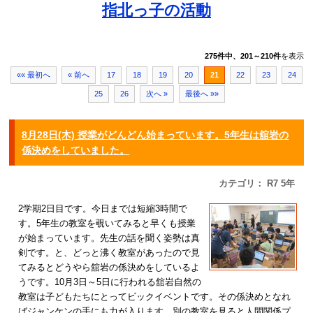
指北っ子の活動
275件中、201～210件
を表示
«« 最初へ
« 前へ
17
18
19
20
21
22
23
24
25
26
次へ »
最後へ »»
8月28日(木) 授業がどんどん始まっています。5年生は舘岩の
係決めをしていました。
カテゴリ： R7 5年
2学期2日目です。今日までは短縮3時間で
す。5年生の教室を覗いてみると早くも授業
が始まっています。先生の話を聞く姿勢は真
剣です。と、どっと沸く教室があったので見
てみるとどうやら舘岩の係決めをしているよ
うです。10月3日～5日に行われる舘岩自然の
教室は子どもたちにとってビックイベントです。その係決めとなれ
ばジャンケンの手にも力が入ります。別の教室を見ると人間関係プ