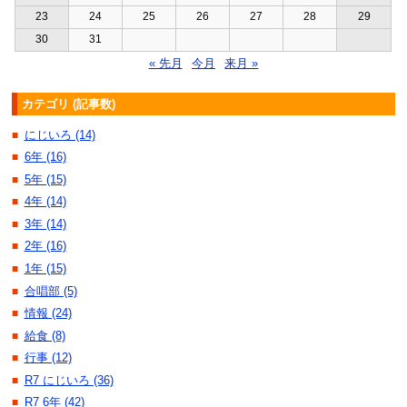
23
24
25
26
27
28
29
30
31
« 先月
今月
来月 »
カテゴリ (記事数)
にじいろ (14)
■
6年 (16)
■
5年 (15)
■
4年 (14)
■
3年 (14)
■
2年 (16)
■
1年 (15)
■
合唱部 (5)
■
情報 (24)
■
給食 (8)
■
行事 (12)
■
R7 にじいろ (36)
■
R7 6年 (42)
■