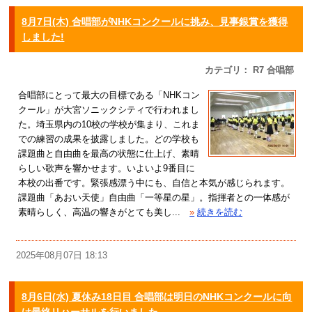
8月7日(木) 合唱部がNHKコンクールに挑み、見事銀賞を獲得
しました!
カテゴリ： R7 合唱部
合唱部にとって最大の目標である「NHKコン
クール」が大宮ソニックシティで行われまし
た。埼玉県内の10校の学校が集まり、これま
での練習の成果を披露しました。どの学校も
課題曲と自由曲を最高の状態に仕上げ、素晴
らしい歌声を響かせます。いよいよ9番目に
本校の出番です。緊張感漂う中にも、自信と本気が感じられます。
課題曲「あおい天使」自由曲「一等星の星」。指揮者との一体感が
素晴らしく、高温の響きがとても美し...
»
続きを読む
2025年08月07日 18:13
8月6日(水) 夏休み18日目 合唱部は明日のNHKコンクールに向
け最終リハーサルを行いました。