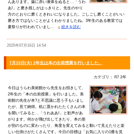
んあります。歯に赤い液体をぬると…「うわ
あ!」と磨き残しがはっきりと。先生のやり
方のとおりに磨くときれいになりました。ごしごし磨くことがいい
磨き方ではないことがよくわかりましたね。3年生のある教室では
夏祭りが行われていまし...
»
続きを読む
2025年07月16日 14:54
7月15日(火) 2年生は本の出前授業を行いました。
カテゴリ： R7 2年
今日はうらわ美術館から先生をお招きして、
2年生の「本の出前授業」を行いました。美
術館の先生が本?と不思議に思う子もいまし
たが、見て納得。机に置かれたたくさんの本
を開いてみると…「うわああ!」と歓声があ
がります。何かが飛び出してきたり、本の形
が別のものに変わったり、角度を変えてみると動いて見えたりと楽
しい仕掛けがたくさんです。今日の目標は「お気に入りの1冊を見