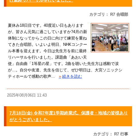
カテゴリ： R7 合唱部
夏休み18日目です。40度近い日もあります
が、皆さん元気に過ごしていますか?4月の新
体制になってからこの日に向けて練習を重ね
てきた合唱部。いよいよ明日、NHKコンクー
ル本番を迎えます。今日は先生方を前に最終
リハーサルを行いました。課題曲「あおい天
使」自由曲「1等星の星」です。2曲を聴いた先生方は感動で涙
が…。自分や友達、先生を信じて、ぜひ明日は、大宮ソニックシ
ティホールで感動の歌声...
»
続きを読む
2025年08月06日 11:43
7月18日(金) 令和7年度1学期終業式。保護者・地域の皆様あり
がとうございました。
カテゴリ： R7 行事