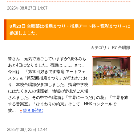
2025年08月27日 14:07
8月23日 合唱部は指扇まつり・指扇アート祭～音彩まつり～に
参加しました。
カテゴリ： R7 合唱部
皆さん、元気で過ごしていますか?夏休みも
あと4日になりました。宿題は……。さて、
今日は、「第10回好きです指扇!アートフェ
スタ」&「第52回指扇まつり」が行われてお
り、本校合唱部が参加しました。指扇中学校
にはたくさんの保護者、地域の皆様がご来場
されました。その中で合唱部は「世界に一つだけの花」「世界を旅
する音楽室」「ひまわりの約束」そして、NHKコンクールで
披...
»
続きを読む
2025年08月23日 12:44