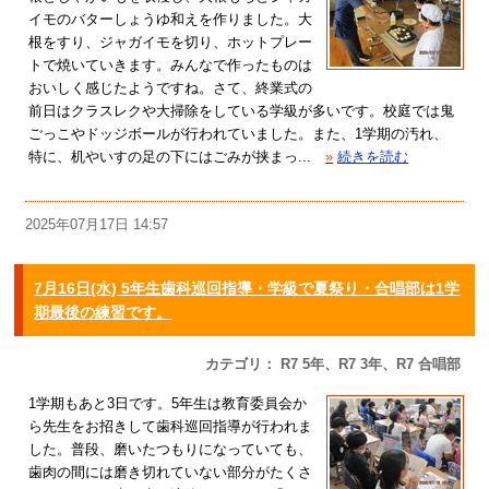
イモのバターしょうゆ和えを作りました。大
根をすり、ジャガイモを切り、ホットプレー
トで焼いていきます。みんなで作ったものは
おいしく感じたようですね。さて、終業式の
前日はクラスレクや大掃除をしている学級が多いです。校庭では鬼
ごっこやドッジボールが行われていました。また、1学期の汚れ、
特に、机やいすの足の下にはごみが挟まっ...
»
続きを読む
2025年07月17日 14:57
7月16日(水) 5年生歯科巡回指導・学級で夏祭り・合唱部は1学
期最後の練習です。
カテゴリ： R7 5年、R7 3年、R7 合唱部
1学期もあと3日です。5年生は教育委員会か
ら先生をお招きして歯科巡回指導が行われま
した。普段、磨いたつもりになっていても、
歯肉の間には磨き切れていない部分がたくさ