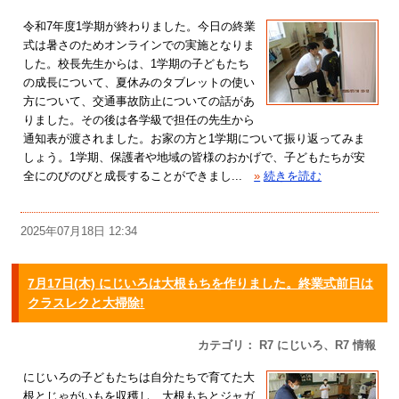
令和7年度1学期が終わりました。今日の終業
式は暑さのためオンラインでの実施となりま
した。校長先生からは、1学期の子どもたち
の成長について、夏休みのタブレットの使い
方について、交通事故防止についての話があ
りました。その後は各学級で担任の先生から
通知表が渡されました。お家の方と1学期について振り返ってみま
しょう。1学期、保護者や地域の皆様のおかげで、子どもたちが安
全にのびのびと成長することができまし...
»
続きを読む
2025年07月18日 12:34
7月17日(木) にじいろは大根もちを作りました。終業式前日は
クラスレクと大掃除!
カテゴリ： R7 にじいろ、R7 情報
にじいろの子どもたちは自分たちで育てた大
根とじゃがいもを収穫し、大根もちとジャガ